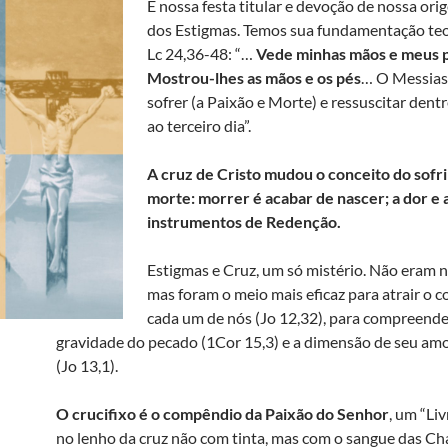
É nossa festa titular e devoção de nossa ori
dos Estigmas. Temos sua fundamentação te
Lc 24,36-48: “…
Vede minhas mãos e meus 
Mostrou-lhes as mãos e os pés
… O Messias
sofrer (a Paixão e Morte) e ressuscitar dent
ao terceiro dia”.
A cruz de Cristo mudou o conceito do sofr
morte: morrer é acabar de nascer; a dor e 
instrumentos de Redenção.
Estigmas e Cruz, um só mistério. Não eram n
mas foram o meio mais eficaz para atrair o c
cada um de nós (Jo 12,32), para compreend
gravidade do pecado (1Cor 15,3) e a dimensão de seu amo
(Jo 13,1).
O crucifixo é o compêndio da Paixão do Senhor
, um “Liv
no lenho da cruz não com tinta, mas com o sangue das Ch