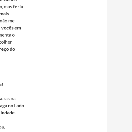
im, mas
feriu
mais
s não me
e vocês em
umenta o
colher
reço do
a!
suras na
aga no Lado
rindade.
oa,