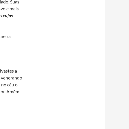
lado, Suas
ovo e mais
s cujos
aneira
lvastes a
, venerando
 no céu o
hor. Amém.