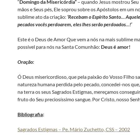
“
Domingo da Misericórdia”
– quando Jesus mostrou Seu 
mãos e Seus pés, Ele soprou sobre os Apóstolos em um n
sublime ato da criação:
‘Recebam o Espírito Santo… Aquele
pecados vocês perdoarem, eles lhes serão perdoados…!’
Este é o Deus de Amor Que vem a nós na mais sublime m
possível para nós na Santa Comunhão:
Deus é amor!
Oração:
Ó Deus misericordioso, que pela paixão do Vosso Filho sa
natureza humana perdida pelo pecado, concedei-nos que
na terra os seus Sagrados Estigmas, mereçamos conseguir
fruto do Seu preciosíssimo sangue. Por Cristo, nosso Sen
Bibliografia
:
Sagrados Estigmas – Pe. Mário Zuchetto, CSS – 2002