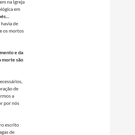
gem na Igreja
ológica em
pés…
 havia de
re os mortos
imento e da
a morte são
ecessários,
oração de
ermos a
r por nós
ro escrito
agas de