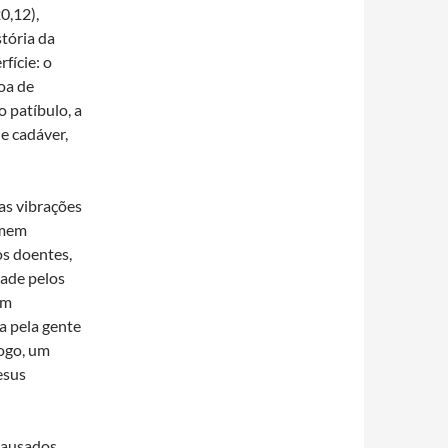
20,12),
stória da
fície: o
roa de
 patíbulo, a
de cadáver,
as vibrações
omem
os doentes,
zade pelos
ém
a pela gente
logo, um
esus
causados