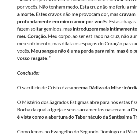
por vocês. Não tenham medo. Esta cruz não me feriu a m
a morte
. Estes cravos não me provocam dor, mas
cravam 
profundamente em mim o amor por vocês
. Estas chaga
fazem soltar gemidos, mas
introduzem mais intimament
meu Coração
. Meu corpo, ao ser estirado na cruz, não a
meu sofrimento, mas dilata os espaços do Coração para a
vocês.
Meu sangue não é uma perda para mim, mas é o p
vosso resgate!
”
Conclusão:
O sacrifício de Cristo é
a suprema Dádiva da Misericórdi
O Mistério dos Sagrados Estigmas abre para nós estas fis
Rocha da qual a Igreja e seus sacramentos nasceram;
a Ch
é vista como a abertura do Tabernáculo da Santíssima T
Como lemos no Evangelho do Segundo Domingo da Pásc