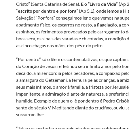
Cristo” (Santa Catarina de Sena).
É o “Livro da Vida
” (Ap 
“
escrito por dentro e por fora
” (Ap 5,1), onde lemos a Hi
Salvação! “Por fora” conseguimos ler o que vemos na super
abatimento físico, os escarros no rosto, a flagelação, a co
espinhos, os ferimentos provocados pelo carregamento do
boca seca, os sinais das varadas e chicotadas, a condição 
as cinco chagas das mãos, dos pés e do peito.
“Por dentro” só o lêem os contemplativos, os que captam 
do Coração de Jesus refletindo seu infinito amor pelo h
decaído, a misericórdia pelos pecadores, a compaixão pel
a amargura do Getsêmani, a ternura pelas crianças, a ami
seus mais íntimos, o amor à família, a tristeza por Jerusal
impenitente, a admiração diante da natureza, a preferênci
humilde. Exemplo de quem o lê por dentro é Pedro Crisó
santo do século V. Meditando diante do crucifixo, ouviu J
sussurrar-lhe:
“Talvez os perturbe a enormidade dos meus sofrimentos 